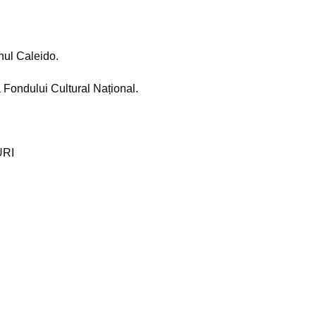
nul Caleido.
a Fondului Cultural Național.
URI