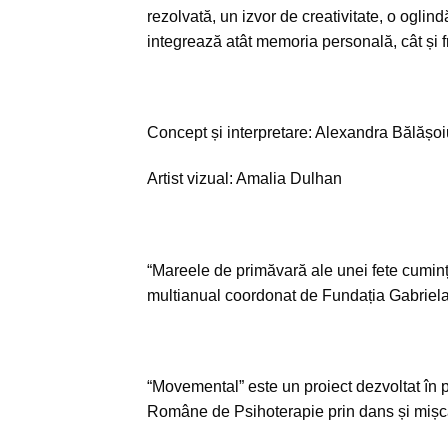
rezolvată, un izvor de creativitate, o oglin
integrează atât memoria personală, cât și f
Concept și interpretare: Alexandra Bălășoi
Artist vizual: Amalia Dulhan
“Mareele de primăvară ale unei fete cuminț
multianual coordonat de Fundația Gabriela 
“Movemental” este un proiect dezvoltat în pa
Române de Psihoterapie prin dans și mișc