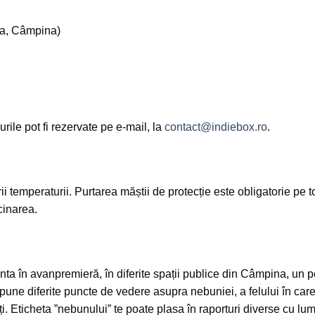
la, Câmpina)
rile pot fi rezervate pe e-mail, la
contact@indiebox.ro
.
ii temperaturii. Purtarea măștii de protecție este obligatorie pe
ccinarea.
ta în avanpremieră, în diferite spații publice din Câmpina, un p
pune diferite puncte de vedere asupra nebuniei, a felului în care
lalți. Eticheta ”nebunului” te poate plasa în raporturi diverse cu 