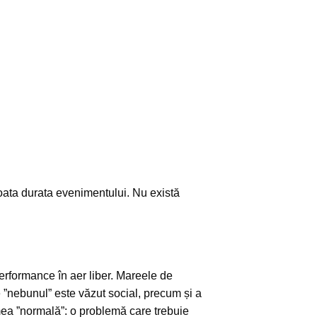
 toata durata evenimentului. Nu există
erformance în aer liber.
Mareele de
 ”nebunul” este văzut social, precum și a
lumea ”normală”: o problemă care trebuie