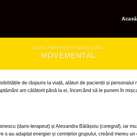
Acasă
Dans
,
Intervenție în spațiu public
MOVEMENTAL
bilitățile de răspuns la viață, alături de pacienții și personalul 
ptămâni am călătorit până la ei, încercând să le punem în mișcare
onescu (dans-terapeut) și Alexandra Bălășoiu (coregraf), iar mu
e s-au adaptat energiei și cerințelor grupului, creând mereu un c