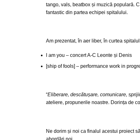
tango, vals, beatbox și muzică populară. Câ
fantastic din partea echipei spitalului.
Am prezentat, în aer liber, în curtea spital
I am you – concert A-C Leonte și Denis
[ship of fools] – performance work in progr
“
Eliberare, descătușare, comunicare, sprijin
ateliere, propunerile noastre. Dorința de c
Ne dorim și noi ca finalul acestui proiect 
abordări noi.