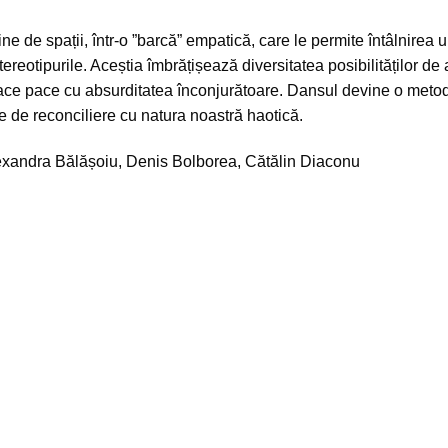
ine de spații, într-o ”barcă” empatică, care le permite întâlnirea
ereotipurile. Aceștia îmbrățișează diversitatea posibilităților de 
face pace cu absurditatea înconjurătoare. Dansul devine o metodă
e de reconciliere cu natura noastră haotică.
Alexandra Bălășoiu, Denis Bolborea, Cătălin Diaconu