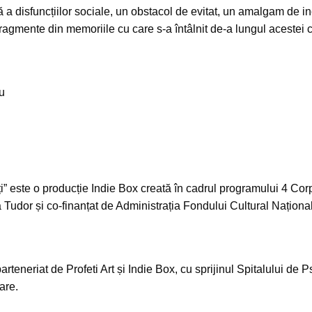
dă a disfuncțiilor sociale, un obstacol de evitat, un amalgam de i
ragmente din memoriile cu care s-a întâlnit de-a lungul acestei c
u
i”
este o producție Indie Box creată în cadrul programului 4 Cor
Tudor și co-finanțat de Administrația Fondului Cultural Național
rteneriat de Profeti Art și Indie Box, cu sprijinul Spitalului de P
are.