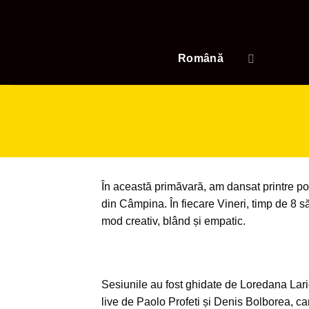
Skip
to
content
Română
În această primăvară, am dansat printre posi
din Câmpina. În fiecare Vineri, timp de 8 să
mod creativ, blând și empatic.
Sesiunile au fost ghidate de Loredana Lari
live de Paolo Profeti și Denis Bolborea, car