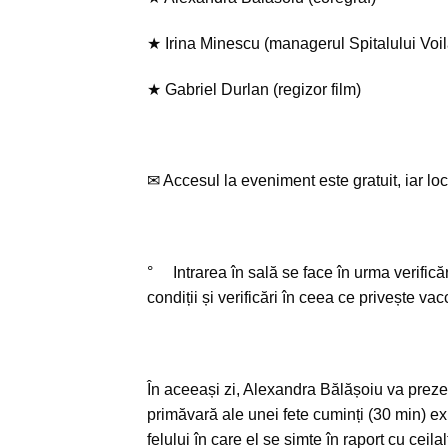
★ Irina Minescu (managerul Spitalului Voi
★ Gabriel Durlan (regizor film)
✉ Accesul la eveniment este gratuit, iar locu
° Intrarea în sală se face în urma verificăr
condiții și verificări în ceea ce privește va
În aceeași zi, Alexandra Bălășoiu va prezen
primăvară ale unei fete cuminți (30 min)
ex
felului în care el se simte în raport cu cei