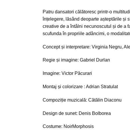
Patru dansatori călătoresc printr-o multitud
înțelegere, lăsând deoparte așteptările și st
creative de a întâlni necunoscutul și de a 
scufunda în propriile adâncimi, o modalitat
Concept și interpretare: Virginia Negru, 
Regie și imagine: Gabriel Durlan
Imagine: Victor Păcurari
Montaj și colorizare : Adrian Stratulat
Compoziție muzicală: Cătălin Diaconu
Design de sunet: Denis Bolborea
Costume: NoirMorphosis