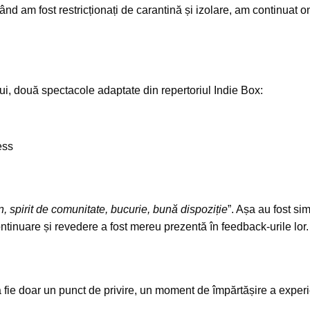
nd am fost restricționați de carantină și izolare, am continuat o
ului, două spectacole adaptate din repertoriul Indie Box:
ess
, spirit de comunitate, bucurie, bună dispoziție
”. Așa au fost sim
ontinuare și revedere a fost mereu prezentă în feedback-urile lor
să fie doar un punct de privire, un moment de împărtășire a exper