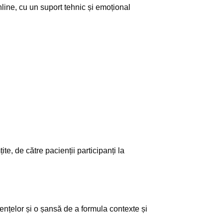
nline, cu un suport tehnic și emoțional
țite, de către pacienții participanți la
.
iențelor și o șansă de a formula contexte și