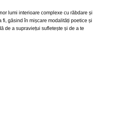
 unor lumi interioare complexe cu răbdare și
a fi, găsind în mișcare modalități poetice și
 de a supraviețui sufletește și de a te