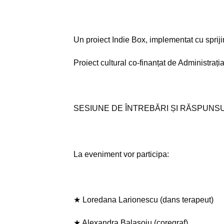
Un proiect Indie Box, implementat cu spriji
Proiect cultural co-finanțat de Administrați
SESIUNE DE ÎNTREBĂRI ȘI RĂSPUNS
La eveniment vor participa:
★ Loredana Larionescu (dans terapeut)
★ Alexandra Balasoiu (coregraf)