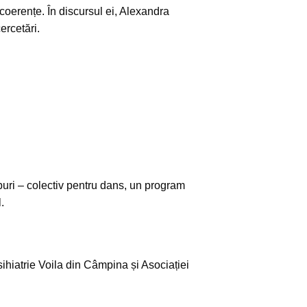
ncoerențe. În discursul ei, Alexandra
ercetări.
puri – colectiv pentru dans, un program
.
sihiatrie Voila din Câmpina și Asociației