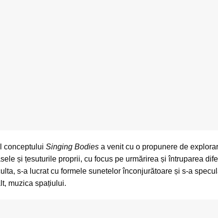
rul conceptului
Singing Bodies
a venit cu o propunere de explorare k
le și țesuturile proprii, cu focus pe urmărirea și întruparea di
culta, s-a lucrat cu formele sunetelor înconjurătoare și s-a spec
t, muzica spațiului.