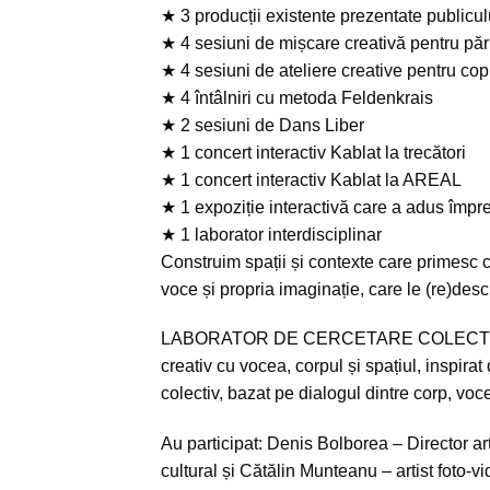
★ 3 producții existente prezentate pub
★ 4 sesiuni de mișcare creativă pentru părin
★ 4 sesiuni de ateliere creative pentru cop
★ 4 întâlniri cu metoda Feldenkrais
★ 2 sesiuni de Dans Liber
★ 1 concert interactiv Kablat la trecători
★ 1 concert interactiv Kablat la AREAL
★ 1 expoziție interactivă care a adus împre
★ 1 laborator interdisciplinar
Construim spații și contexte care primesc cu
voce și propria imaginație, care le (re)desc
LABORATOR DE CERCETARE COLECT
creativ cu vocea, corpul și spațiul, inspir
colectiv, bazat pe dialogul dintre corp, voc
Au participat: Denis Bolborea – Director ar
cultural și Cătălin Munteanu – artist foto-vi