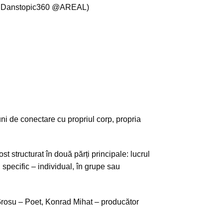
B, Danstopic360 @AREAL)
uni de conectare cu propriul corp, propria
ructurat în două părți principale: lucrul
 specific – individual, în grupe sau
r Grosu – Poet, Konrad Mihat – producător