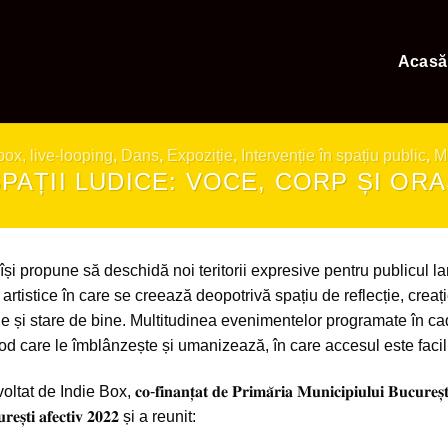
Acasă
ox, live-looping
,
Dans
,
Expoziție
,
Intervenție în spațiu public
,
M
PAȚII LUDICE: VOCE, CORP ȘI OR
își propune să deschidă noi teritorii expresive pentru publicul larg,
rtistice în care se creează deopotrivă spațiu de reflecție, creaț
ie și stare de bine. Multitudinea evenimentelor programate în c
 mod care le îmblânzește și umanizează, în care accesul este facil 
at de Indie Box, 𝐜𝐨-𝐟𝐢𝐧𝐚𝐧𝐭̦𝐚𝐭 𝐝𝐞 𝐏𝐫𝐢𝐦𝐚̆𝐫𝐢𝐚 𝐌𝐮𝐧𝐢𝐜𝐢𝐩𝐢𝐮𝐥𝐮𝐢 𝐁𝐮
̦𝐭𝐢 𝐚𝐟𝐞𝐜𝐭𝐢𝐯 𝟐𝟎𝟐𝟐 și
a reunit: