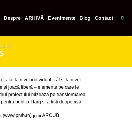
Despre
ARHIVĂ
Evenimente
Blog
Contact
uzică
AȘ
 atât la nivel individual, cât și la nivel
ie și joacă liberă – elemente pe care le
adrul proiectului mizează pe transformarea
pentru publicul larg și artiști deopotrivă.
𝐮𝐫𝐞𝐬̦𝐭𝐢 (www.pmb.ro) 𝐩𝐫𝐢𝐧 ARCUB