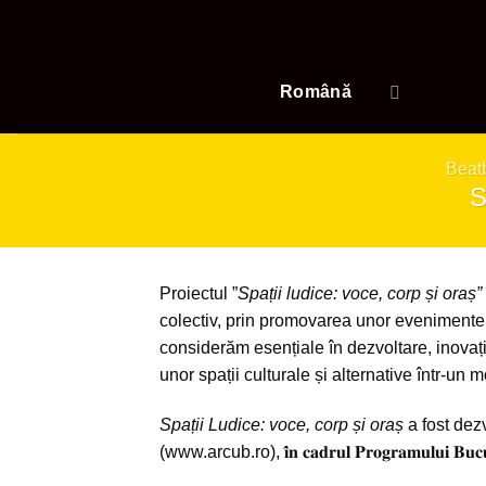
Skip
to
content
Română
Beatb
S
Proiectul ”
Spații ludice: voce, corp și oraș”
colectiv, prin promovarea unor evenimente a
considerăm esențiale în dezvoltare, inovaț
unor spații culturale și alternative într-un
Spații Ludice: voce, corp și oraș
a fost dezvolt
(www.arcub.ro), 𝐢̂𝐧 𝐜𝐚𝐝𝐫𝐮𝐥 𝐏𝐫𝐨𝐠𝐫𝐚𝐦𝐮𝐥𝐮𝐢 𝐁𝐮𝐜𝐮𝐫𝐞