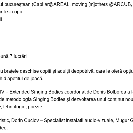
licului bucureștean (Capilar@AREAL, moving [m]others @ARCU
ți și copii
ii
ună 7 lucrări
 brațele deschise copiii și adulții deopotrivă, care le oferă opți
hid apetitul de joacă.
IV
– Extended Singing Bodies coordonat de Denis Bolborea a fost st
at de metodologia Singing Bodies și dezvoltarea unui conținut nou
e, tehnologie, poezie.
tistic, Dorin Cuciov – Specialist instalatii audio-vizuale, Mugu
deo.