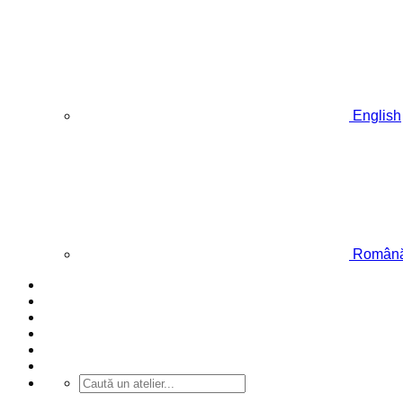
English
Român
Acasă
Despre
ARHIVĂ
Evenimente
Blog
Contact