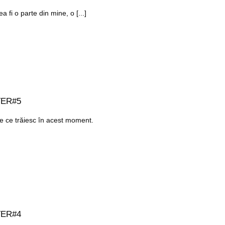
 fi o parte din mine, o [...]
TER#5
ie ce trăiesc în acest moment.
TER#4