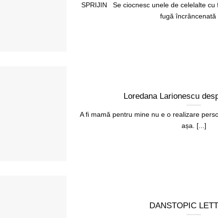
SPRIJIN Se ciocnesc unele de celelalte cu f
fugă încrâncenată [
Loredana Larionescu desp
A fi mamă pentru mine nu e o realizare perso
așa. [...]
DANSTOPIC LET