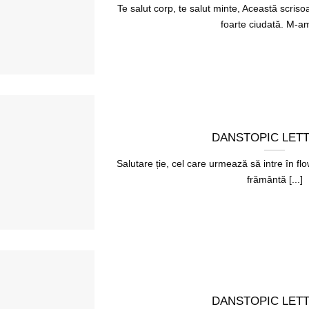
Te salut corp, te salut minte, Această scriso
foarte ciudată. M-am 
DANSTOPIC LET
Salutare ție, cel care urmează să intre în f
frământă [...]
DANSTOPIC LET