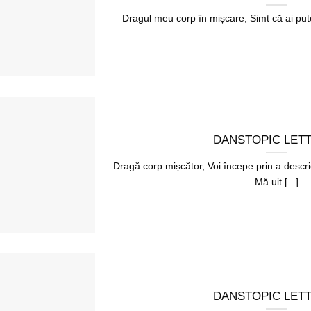
Dragul meu corp în mișcare, Simt că ai putea
DANSTOPIC LET
Dragă corp mișcător, Voi începe prin a descr
Mă uit [...]
DANSTOPIC LET