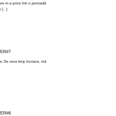
are m-a prins într-o perioadă
[...]
TER#7
low, De ceva timp încoace, mă
TER#6