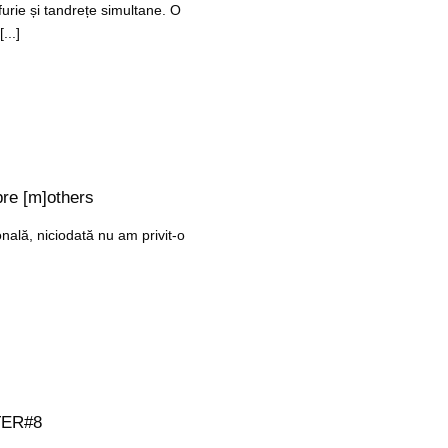
urie și tandrețe simultane. O
...]
re [m]others
nală, niciodată nu am privit-o
TER#8