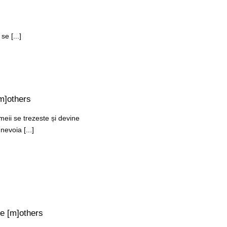
e [...]
m]others
emeii se trezeste și devine
evoia [...]
e [m]others