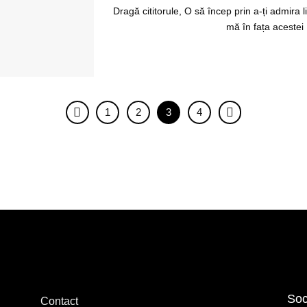
Dragă cititorule, O să încep prin a-ți admira 
mă în fața acestei [
1
2
3
4
Soc
Contact