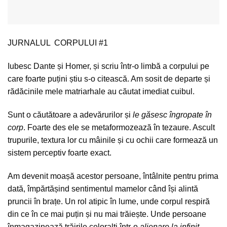
JURNALUL CORPULUI #1
Iubesc Dante și Homer, și scriu într-o limbă a corpului pe
care foarte puțini știu s-o citească. Am sosit de departe și
rădăcinile mele matriarhale au căutat imediat cuibul.
Sunt o căutătoare a adevărurilor și
le găsesc îngropate în
corp
. Foarte des ele se metaformozează în tezaure. Ascult
trupurile, textura lor cu mâinile și cu ochii care formează un
sistem perceptiv foarte exact.
Am devenit moașă acestor persoane, întâlnite pentru prima
dată, împărtășind sentimentul mamelor când își alintă
pruncii în brațe. Un rol atipic în lume, unde corpul respiră
din ce în ce mai puțin și nu mai trăiește. Unde persoane
înmagazinează trăirile celoralți într-o
alienare la infinit
,