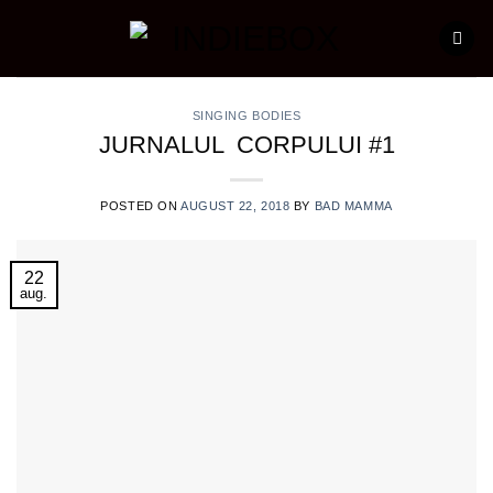
Skip
to
content
SINGING BODIES
JURNALUL CORPULUI #1
POSTED ON
AUGUST 22, 2018
BY
BAD MAMMA
22
aug.