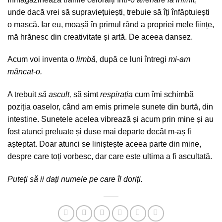
unde dacă vrei să supraviețuiești, trebuie să îți înfăptuiești
o mască. Iar eu, moașă în primul rând a propriei mele ființe,
mă hrănesc din creativitate și artă. De aceea dansez.
Acum voi inventa o
limbă
, după ce luni întregi
mi-am
mâncat-o.
A trebuit
să ascult,
să simt
respirația
cum îmi schimbă
poziția oaselor, când am emis primele sunete din burtă, din
intestine. Sunetele acelea vibrează și acum prin mine și au
fost atunci preluate și duse mai departe decât m-aș fi
așteptat. Doar atunci se liniștește aceea parte din mine,
despre care toți vorbesc, dar care este ultima a fi ascultată.
Puteți să ii dați numele pe care îl doriți.