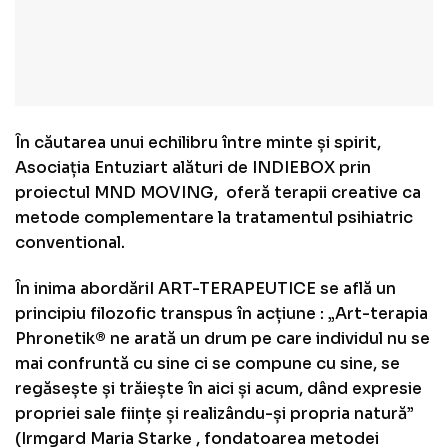
În căutarea unui echilibru între minte și spirit,
Asociația Entuziart alături de INDIEBOX prin
proiectul MND MOVING, oferă terapii creative ca
metode complementare la tratamentul psihiatric
conventional.
În inima abordăriI ART-TERAPEUTICE se află un
principiu filozofic transpus în acțiune : „Art-terapia
Phronetik® ne arată un drum pe care individul nu se
mai confruntă cu sine ci se compune cu sine, se
regăsește și trăiește în aici și acum, dând expresie
propriei sale ființe și realizându-și propria natură”
(
Irmgard Maria Starke
, fondatoarea metodei