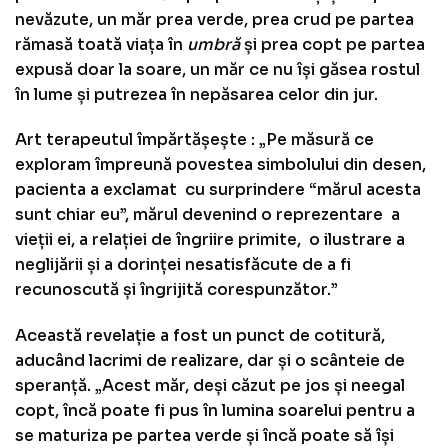
nevăzute, un măr prea verde, prea crud pe partea
rămasă toată viața în
umbră
și prea copt pe partea
expusă doar la soare, un măr ce nu își găsea rostul
în lume și putrezea în nepăsarea celor din jur.
Art terapeutul împărtășește : „Pe măsură ce
exploram împreună povestea simbolului din desen,
pacienta a exclamat cu surprindere “mărul acesta
sunt chiar eu”, mărul devenind o reprezentare a
vieții ei, a relației de îngriire primite, o ilustrare a
neglijării și a dorinței nesatisfăcute de a fi
recunoscută și îngrijită corespunzător.”
Această revelație a fost un punct de cotitură,
aducând lacrimi de realizare, dar și o scânteie de
speranță. „Acest măr, deși căzut pe jos și neegal
copt, încă poate fi pus în lumina soarelui pentru a
se maturiza pe partea verde și încă poate să își