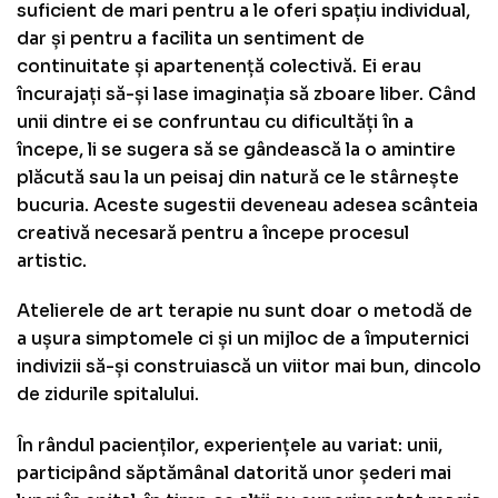
suficient de mari pentru a le oferi spațiu individual,
dar și pentru a facilita un sentiment de
continuitate și apartenență colectivă. Ei erau
încurajați să-și lase imaginația să zboare liber. Când
unii dintre ei se confruntau cu dificultăți în a
începe, li se sugera să se gândească la o amintire
plăcută sau la un peisaj din natură ce le stârnește
bucuria
.
Aceste sugestii deveneau adesea scânteia
creativă necesară pentru a începe procesul
artistic.
Atelierele de art terapie nu sunt doar o metodă de
a ușura simptomele ci și un mijloc de a împuternici
indivizii să-și construiască un viitor mai bun, dincolo
de zidurile spitalului.
În rândul pacienților, experiențele au variat: unii,
participând săptămânal datorită unor șederi mai