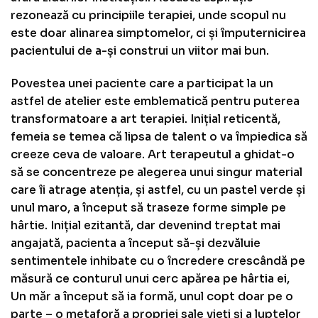
rezonează cu principiile terapiei, unde scopul nu
este doar alinarea simptomelor, ci și împuternicirea
pacientului de a-și construi un viitor mai bun.
Povestea unei paciente care a participat la un
astfel de atelier este emblematică pentru puterea
transformatoare a art terapiei. Inițial reticentă,
femeia se temea că lipsa de talent o va împiedica să
creeze ceva de valoare. Art terapeutul a ghidat-o
să se concentreze pe alegerea unui singur material
care îi atrage atenția, și astfel, cu un pastel verde și
unul maro, a început să traseze forme simple pe
hârtie. Inițial ezitantă, dar devenind treptat mai
angajată, pacienta a început să-și dezvăluie
sentimentele inhibate cu o încredere crescândă pe
măsură ce conturul unui cerc apărea pe hârtia ei,
Un măr a început să ia formă, unul copt doar pe o
parte – o metaforă a propriei sale vieți și a luptelor