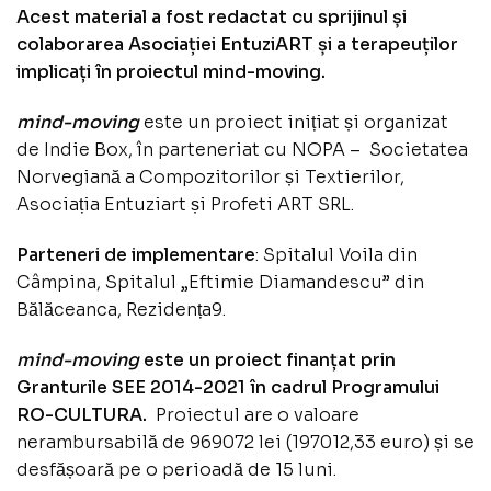
Acest material a fost redactat cu sprijinul și
colaborarea Asociației EntuziART și a terapeuților
implicați în proiectul mind-moving.
mind-moving
este un proiect inițiat și organizat
de Indie Box, în parteneriat cu NOPA – Societatea
Norvegiană a Compozitorilor și Textierilor,
Asociația Entuziart și Profeti ART SRL.
Parteneri de implementare
: Spitalul Voila din
Câmpina, Spitalul „Eftimie Diamandescu” din
Bălăceanca, Rezidența9.
mind-moving
este un proiect finanțat prin
Granturile SEE 2014-2021 în cadrul Programului
RO-CULTURA.
Proiectul are o valoare
nerambursabilă de 969072 lei (197012,33 euro) și se
desfășoară pe o perioadă de 15 luni.