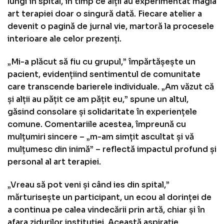
lungi în spital, în timp ce alții au experimentat magia
art terapiei doar o singură dată. Fiecare atelier a
devenit o pagină de jurnal vie, martoră la procesele
interioare ale celor prezenți.
„Mi-a plăcut să fiu cu grupul,” împărtășește un
pacient, evidențiind sentimentul de comunitate
care transcende barierele individuale. „Am văzut că
și alții au pățit ce am pățit eu,” spune un altul,
găsind consolare și solidaritate în experiențele
comune. Comentariile acestea, împreună cu
mulțumiri sincere – „m-am simțit ascultat și vă
mulțumesc din inimă” – reflectă impactul profund și
personal al art terapiei.
„Vreau să pot veni și când ies din spital,”
mărturisește un participant, un ecou al dorinței de
a continua pe calea vindecării prin artă, chiar și în
afara zidurilor instituției. Această aspirație