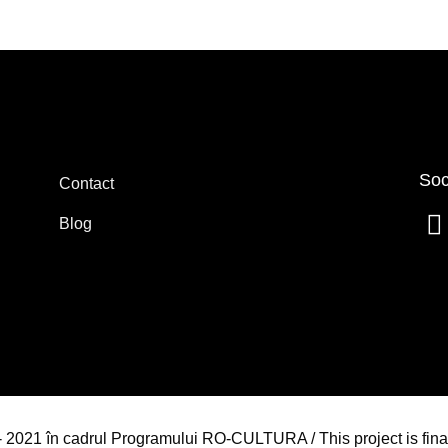
Soc
Contact
Blog
4 - 2021 în cadrul Programului RO-CULTURA / This project is fin