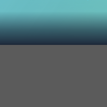
Social Media
PROGRAMEAZĂ O ÎNTÂLNIRE
Proiect finanțat prin Granturile SEE 2014 - 2021 în cadrul
Programului RO-CULTURA / This project is financed with
the support of EEA Grants 2014 – 2021 within the RO-
CULTURE Programme