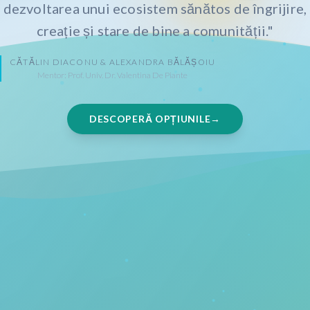
dezvoltarea unui ecosistem sănătos de îngrijire,
creație și stare de bine a comunității."
CĂTĂLIN DIACONU & ALEXANDRA BĂLĂȘOIU
Mentor: Prof. Univ. Dr. Valentina De Piante
DESCOPERĂ OPȚIUNILE
© 2026 Indiebox
Contact
Blog