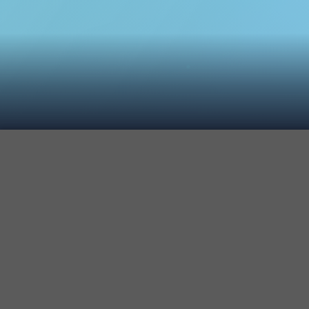
Social Media
PROGRAMEAZĂ O ÎNTÂLNIRE
Proiect finanțat prin Granturile SEE 2014 - 2021 în cadrul
Programului RO-CULTURA / This project is financed with
the support of EEA Grants 2014 – 2021 within the RO-
CULTURE Programme